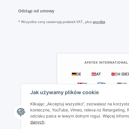
Odstąp od umowy
* Wszystkie ceny zawierają podatek VAT., plus
wysyłką
AFATEK INTERNATIONAL 
DE
AT
CH (DE)
DK
PL
UK
Jak używamy plików cookie
Klikając „Akceptuj wszystko”, zezwalasz na korzysta
konieczne, YouTube, Vimeo, releva.nz Retargeting
odcisku palca w lewym dolnym rogu). Więcej inform
AFATEK Internation
danych
.