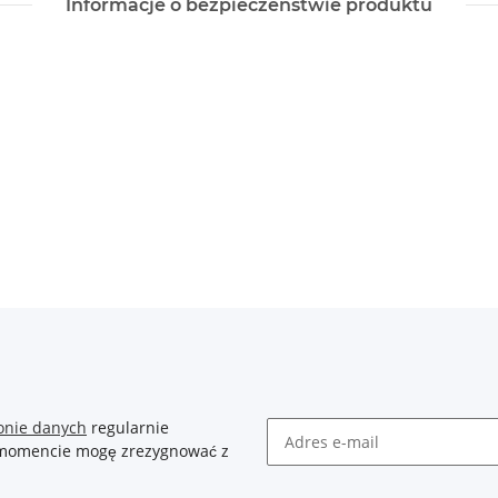
Informacje o bezpieczeństwie produktu
onie danych
regularnie
m momencie mogę zrezygnować z
Newsletter Zasubskrybuj