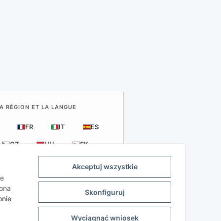
LA RÉGION ET LA LANGUE
FR
IT
ES
CZ
HU
SK
Akceptuj wszystkie
ie
kona
Skonfiguruj
onie
azdów samochodowych
Wyciągnąć wniosek