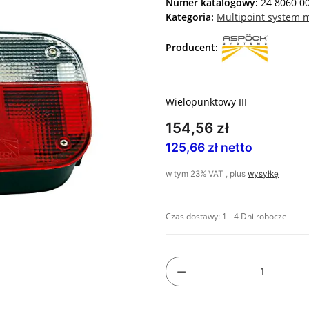
Numer katalogowy:
24 8060 0
Kategoria:
Multipoint system
Producent:
Wielopunktowy III
154,56 zł
125,66 zł netto
w tym 23% VAT , plus
wysyłkę
Czas dostawy:
1 - 4 Dni robocze