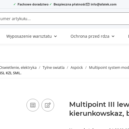
✓
Fachowe doradztwo
✓
Bezpieczna płatność
info@afatek.com
Wyposazenie warsztatu
Ochrona przed rdza
Oswietlenie, elektryka
Tylne swiatla
Aspöck
Multipoint system mo
NSL KZL SML.
Multipoint III l
kierunkowskaz, 