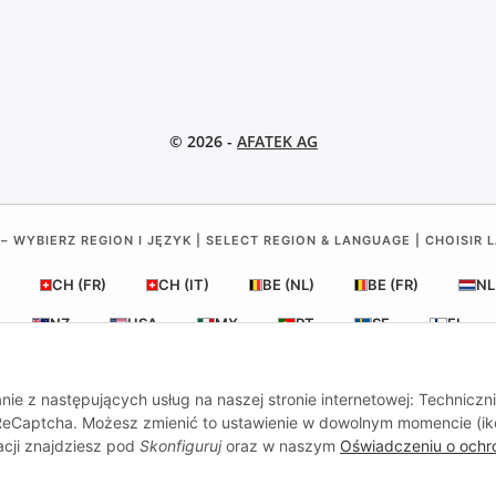
© 2026 -
AFATEK AG
– WYBIERZ REGION I JĘZYK | SELECT REGION & LANGUAGE | CHOISIR 
CH (FR)
CH (IT)
BE (NL)
BE (FR)
NL
NZ
USA
MX
PT
SE
FI
RO
HR
nie z następujących usług na naszej stronie internetowej: Techniczn
, ReCaptcha. Możesz zmienić to ustawienie w dowolnym momencie (i
acji znajdziesz pod
Skonfiguruj
oraz w naszym
Oświadczeniu o ochr
al
| Twój partner w zakresie części zamiennych do przyczep i poj
Zapytania:
info@afatek.com