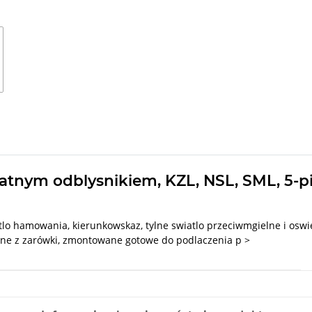
ójkatnym odblysnikiem, KZL, NSL, SML, 5-
tlo hamowania, kierunkowskaz, tylne swiatlo przeciwmgielne i oswietl
ane z zarówki, zmontowane gotowe do podlaczenia p >