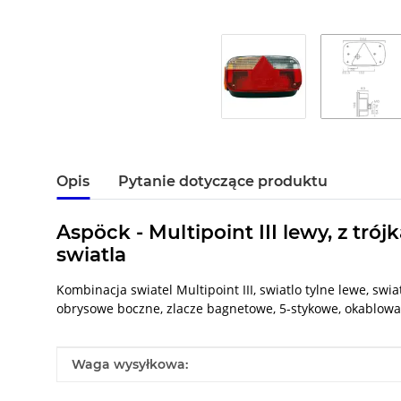
Opis
Pytanie dotyczące produktu
Aspöck - Multipoint III lewy, z tr
swiatla
Kombinacja swiatel Multipoint III, swiatlo tylne lewe, swia
obrysowe boczne, zlacze bagnetowe, 5-stykowe, okablow
#productDetails.itemInformation#
#productDetails.itemValue#
Waga wysyłkowa: