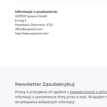
Informacje o producencie:
ASPÖCK Systems GmbH
Enzing 4
Peuerbach, Österreich, 4722
office@aspoeck.com
http://www.aspoeck.com/
Newsletter Zasubskrybuj
Proszę o przesyłanie mi zgodnie z
Oświadczeniem o ochr
informacji o asortymencie firmy przez e-mail. W każdy
otrzymywania wskazanych informacji.