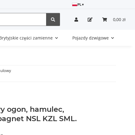
PL
▾
0,00 zł
Brytyjskie części zamienne
Pojazdy dzwigowe
dulowy
ewy ogon, hamulec,
bagnet NSL KZL SML.