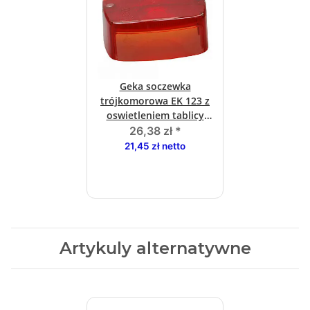
Geka soczewka
trójkomorowa EK 123 z
oswietleniem tablicy
rejestracyjnej
26,38 zł
*
21,45 zł netto
Artykuly alternatywne