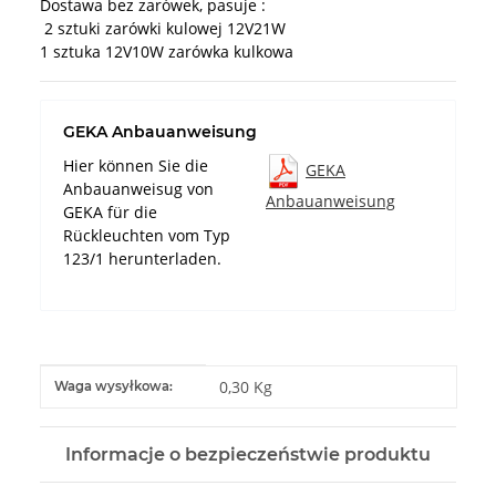
Dostawa bez zarówek, pasuje :
2 sztuki zarówki kulowej 12V21W
1 sztuka 12V10W zarówka kulkowa
GEKA Anbauanweisung
Hier können Sie die
GEKA
Anbauanweisug von
Anbauanweisung
GEKA für die
Rückleuchten vom Typ
123/1 herunterladen.
#productDetails.itemInformation#
#productDetails.itemValue#
0,30 Kg
Waga wysyłkowa:
Informacje o bezpieczeństwie produktu