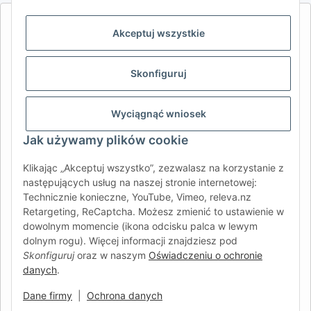
AFATEK INTERNATIONAL – WYBIERZ REGION I JĘZYK | SELECT
Akceptuj wszystkie
REGION & LANGUAGE | CHOISIR LA RÉGION ET LA LANGUE
DE
AT
CH (DE)
CH (FR)
Skonfiguruj
CH (IT)
BE (NL)
BE (FR)
NL
FR
IT
ES
DK
PL
Wyciągnąć wniosek
UK
NZ
USA
MX
PT
Jak używamy plików cookie
SE
FI
CZ
HU
SK
Klikając „Akceptuj wszystko”, zezwalasz na korzystanie z
następujących usług na naszej stronie internetowej:
RO
HR
Technicznie konieczne, YouTube, Vimeo, releva.nz
Retargeting, ReCaptcha. Możesz zmienić to ustawienie w
dowolnym momencie (ikona odcisku palca w lewym
dolnym rogu). Więcej informacji znajdziesz pod
AFATEK International
| Twój partner w zakresie części
Skonfiguruj
oraz w naszym
Oświadczeniu o ochronie
zamiennych do przyczep i pojazdów samochodowych
danych
.
Zapytania:
info@afatek.com
Globalna dostawa z naszego centralnego magazynu w
Dane firmy
|
Ochrona danych
Niemczech.