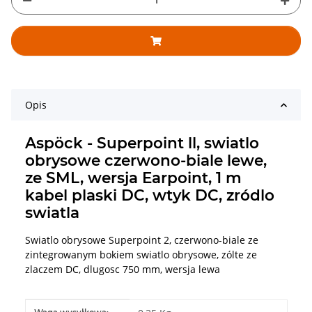
Opis
Aspöck - Superpoint ll, swiatlo
obrysowe czerwono-biale lewe,
ze SML, wersja Earpoint, 1 m
kabel plaski DC, wtyk DC, zródlo
swiatla
Swiatlo obrysowe Superpoint 2, czerwono-biale ze
zintegrowanym bokiem swiatlo obrysowe, zólte ze
zlaczem DC, dlugosc 750 mm, wersja lewa
#productDetails.itemInformation#
#productDetails.itemValue#