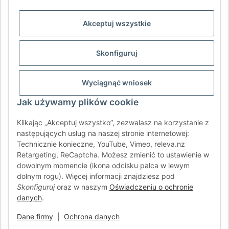
AFATEK INTERNATIONAL – WYBIERZ REGION I JĘZYK | SELECT
REGION & LANGUAGE | CHOISIR LA RÉGION ET LA LANGUE
Akceptuj wszystkie
DE
AT
CH (DE)
CH (FR)
Skonfiguruj
CH (IT)
BE (NL)
BE (FR)
NL
FR
IT
ES
DK
PL
Wyciągnąć wniosek
UK
NZ
USA
MX
PT
Jak używamy plików cookie
SE
FI
CZ
HU
SK
Klikając „Akceptuj wszystko”, zezwalasz na korzystanie z
RO
HR
następujących usług na naszej stronie internetowej:
Technicznie konieczne, YouTube, Vimeo, releva.nz
Retargeting, ReCaptcha. Możesz zmienić to ustawienie w
dowolnym momencie (ikona odcisku palca w lewym
AFATEK International
| Twój partner w zakresie części
dolnym rogu). Więcej informacji znajdziesz pod
zamiennych do przyczep i pojazdów samochodowych
Skonfiguruj
oraz w naszym
Oświadczeniu o ochronie
Zapytania:
info@afatek.com
danych
.
Globalna dostawa z naszego centralnego magazynu w
Niemczech.
Dane firmy
|
Ochrona danych