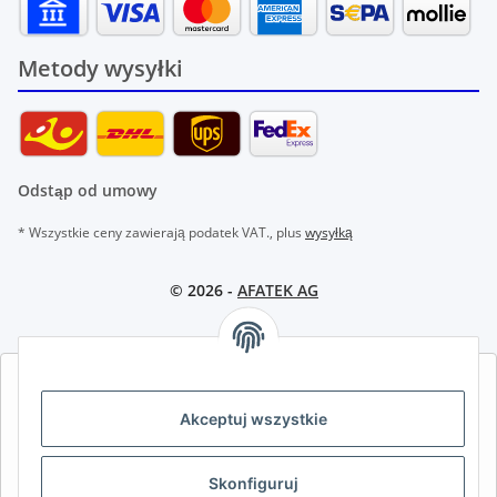
Metody wysyłki
Odstąp od umowy
* Wszystkie ceny zawierają podatek VAT., plus
wysyłką
© 2026 -
AFATEK AG
AFATEK INTERNATIONAL – WYBIERZ REGION I JĘZYK | SELECT
REGION & LANGUAGE | CHOISIR LA RÉGION ET LA LANGUE
Akceptuj wszystkie
DE
AT
CH (DE)
CH (FR)
Skonfiguruj
CH (IT)
BE (NL)
BE (FR)
NL