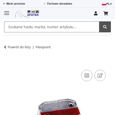
PL
▾
⭐
Marki premium
✓
Fachowe doradztwo
Powrót do listy
Flexipoint