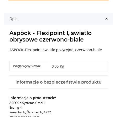
Opis
Aspöck - Flexipoint l, swiatlo
obrysowe czerwono-biale
ASPÖCK-Flexipoint swiatlo pozycyjne, czerwono-biale
#productDetails.itemInformation#
#productDetails.itemValue#
0,05 Kg
Waga wysyłkowa:
Informacje o bezpieczeństwie produktu
Informacje o producencie:
ASPÖCK Systems GmbH
Enzing 4
Peuerbach, Österreich, 4722
office@aspoeck.com