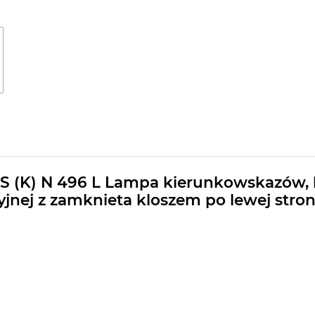
(K) N 496 L Lampa kierunkowskazów, h
cyjnej z zamknieta kloszem po lewej stro