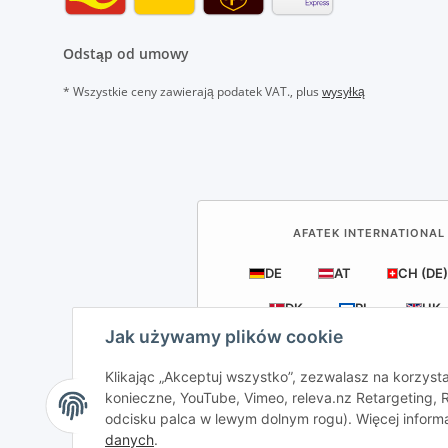
Odstąp od umowy
* Wszystkie ceny zawierają podatek VAT., plus
wysyłką
AFATEK INTERNATIONAL 
DE
AT
CH (DE)
DK
PL
UK
Jak używamy plików cookie
Klikając „Akceptuj wszystko”, zezwalasz na korzysta
konieczne, YouTube, Vimeo, releva.nz Retargeting
odcisku palca w lewym dolnym rogu). Więcej inform
AFATEK Internation
danych
.