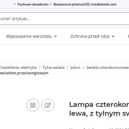
✓
Fachowe doradztwo
✓
Bezpieczna płatność
info@afatek.com
Wyposazenie warsztatu
Ochrona przed rdza
Oswietlenie, elektryka
Tylne swiatla
Jokon
Swiatla czterokomorowe
 swiatlem przeciwmglowym
Lampa czteroko
lewa, z tylnym