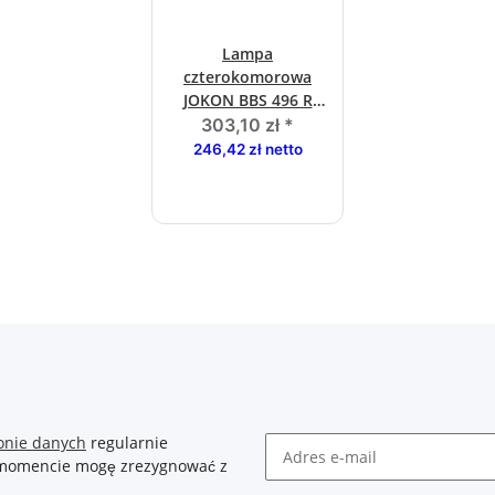
Lampa
czterokomorowa
JOKON BBS 496 R
prawa, bez tylnego
303,10 zł
*
swiatla
246,42 zł netto
przeciwmgielnego
onie danych
regularnie
m momencie mogę zrezygnować z
Newsletter Zasubskrybuj