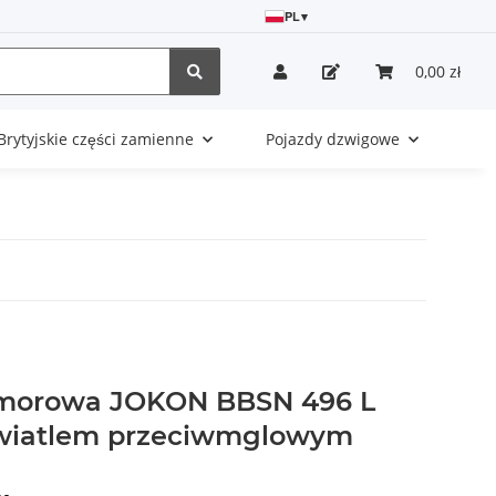
PL
▾
0,00 zł
Brytyjskie części zamienne
Pojazdy dzwigowe
morowa JOKON BBSN 496 L
 swiatlem przeciwmglowym