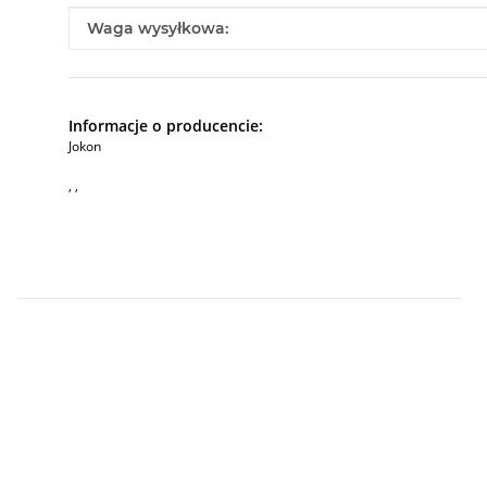
#productDetails.itemInformation#
#productDetails.itemValue#
Waga wysyłkowa:
Informacje o producencie:
Jokon
, ,