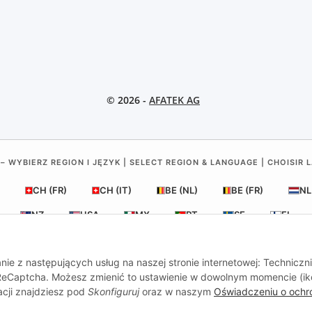
© 2026 -
AFATEK AG
– WYBIERZ REGION I JĘZYK | SELECT REGION & LANGUAGE | CHOISIR 
CH (FR)
CH (IT)
BE (NL)
BE (FR)
NL
NZ
USA
MX
PT
SE
FI
RO
HR
nie z następujących usług na naszej stronie internetowej: Techniczn
, ReCaptcha. Możesz zmienić to ustawienie w dowolnym momencie (i
acji znajdziesz pod
Skonfiguruj
oraz w naszym
Oświadczeniu o ochr
al
| Twój partner w zakresie części zamiennych do przyczep i poj
Zapytania:
info@afatek.com