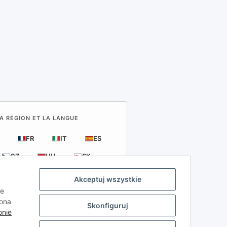
LA RÉGION ET LA LANGUE
FR
IT
ES
CZ
HU
SK
Akceptuj wszystkie
ie
kona
Skonfiguruj
onie
azdów samochodowych