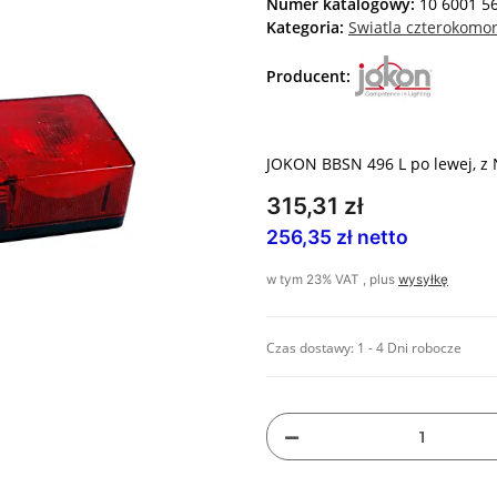
Numer katalogowy:
10 6001 5
Kategoria:
Swiatla czterokomo
Producent:
JOKON BBSN 496 L po lewej, z
315,31 zł
256,35 zł netto
w tym 23% VAT , plus
wysyłkę
Czas dostawy:
1 - 4 Dni robocze