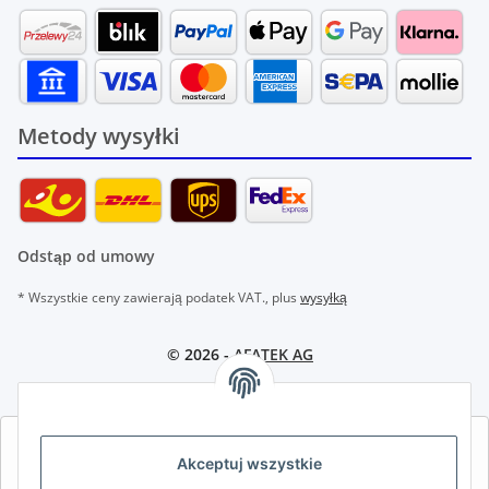
Metody wysyłki
Odstąp od umowy
* Wszystkie ceny zawierają podatek VAT., plus
wysyłką
© 2026 -
AFATEK AG
AFATEK INTERNATIONAL – WYBIERZ REGION I JĘZYK | SELECT
Akceptuj wszystkie
REGION & LANGUAGE | CHOISIR LA RÉGION ET LA LANGUE