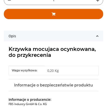
Opis
Krzywka mocujaca ocynkowana,
do przykrecenia
#productDetails.itemInformation#
#productDetails.itemValue#
0,20 Kg
Waga wysyłkowa:
Informacje o bezpieczeństwie produktu
Informacje o producencie:
FBS Industry GmbH & Co. KG