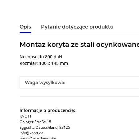
Opis
Pytanie dotyczące produktu
Montaz koryta ze stali ocynkowan
Nosnosc do 800 daN
Rozmiar: 100 x 145 mm
#productDetails.itemInformation#
#productDetails.itemValue#
Waga wysyłkowa:
Informacje o producencie:
KNOTT
Obinger Straße 15
Eggstätt, Deutschland, 83125
info@knott.de
https://www.knott.de/