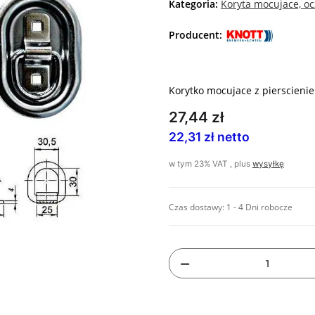
Kategoria:
Koryta mocujace, oc
Producent:
Korytko mocujace z pierscieni
27,44 zł
22,31 zł netto
w tym 23% VAT , plus
wysyłkę
Czas dostawy:
1 - 4 Dni robocze