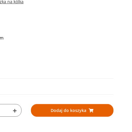
zka na kólka
em
Dodaj do koszyka