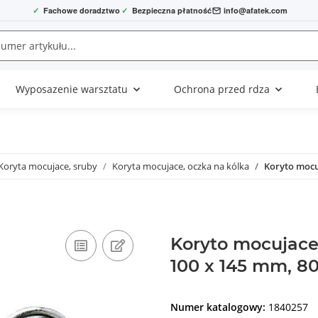
✓
Fachowe doradztwo
✓
Bezpieczna płatność
info@afatek.com
Wyposazenie warsztatu
Ochrona przed rdza
Koryta mocujace, sruby
Koryta mocujace, oczka na kólka
Koryto mocu
Koryto mocujace 
100 x 145 mm, 8
Numer katalogowy:
1840257