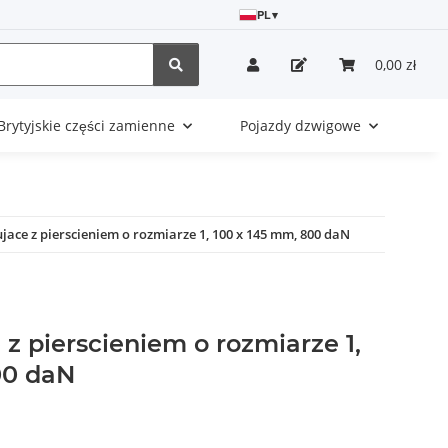
PL
▾
0,00 zł
Brytyjskie części zamienne
Pojazdy dzwigowe
jace z pierscieniem o rozmiarze 1, 100 x 145 mm, 800 daN
z pierscieniem o rozmiarze 1,
00 daN