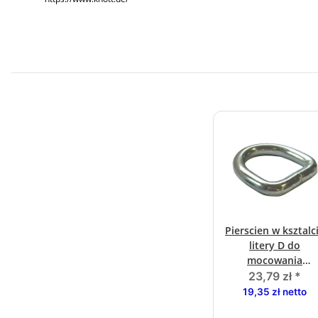
Pierscien w ksztalc
litery D do
mocowania
rozmiaru koryta. 
23,79 zł
*
19,35 zł netto