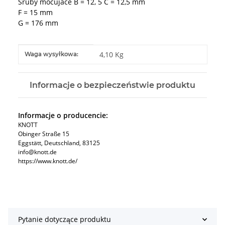
Sruby mocujace B = 12, 5 C = 12,5 mm
F = 15 mm
G = 176 mm
#productDetails.itemInformation#
#productDetails.itemValue#
4,10 Kg
Waga wysyłkowa:
Informacje o bezpieczeństwie produktu
Informacje o producencie:
KNOTT
Obinger Straße 15
Eggstätt, Deutschland, 83125
info@knott.de
https://www.knott.de/
Pytanie dotyczące produktu