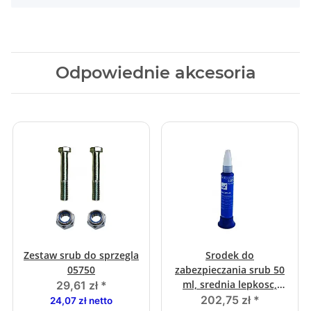
Odpowiednie akcesoria
Zestaw srub do sprzegla
Srodek do
05750
zabezpieczania srub 50
ml, srednia lepkosc,
29,61 zł
*
wysoka wytrzymalosc
202,75 zł
*
24,07 zł netto