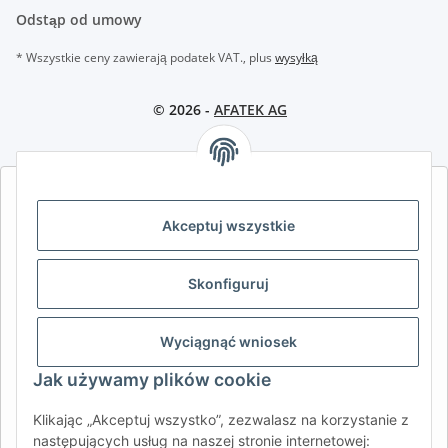
Odstąp od umowy
* Wszystkie ceny zawierają podatek VAT., plus
wysyłką
© 2026 -
AFATEK AG
AFATEK INTERNATIONAL – WYBIERZ REGION I JĘZYK | SELECT
REGION & LANGUAGE | CHOISIR LA RÉGION ET LA LANGUE
Akceptuj wszystkie
DE
AT
CH (DE)
CH (FR)
Skonfiguruj
CH (IT)
BE (NL)
BE (FR)
NL
FR
IT
ES
DK
PL
Wyciągnąć wniosek
UK
NZ
USA
MX
PT
Jak używamy plików cookie
SE
FI
CZ
HU
SK
Klikając „Akceptuj wszystko”, zezwalasz na korzystanie z
RO
HR
następujących usług na naszej stronie internetowej: