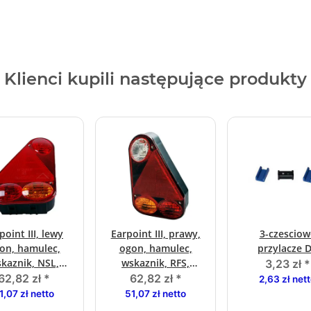
Klienci kupili następujące produkty
point III, lewy
Earpoint III, prawy,
3-czesciow
on, hamulec,
ogon, hamulec,
przylacze 
kaznik, NSL,
wskaznik, RFS,
3,23 zł
*
polaczenie
polaczenie
62,82 zł
*
62,82 zł
*
2,63 zł net
bagnetowe
bagnetowe.
1,07 zł netto
51,07 zł netto