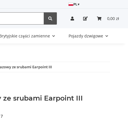
PL
▾
0,00 zł
Brytyjskie części zamienne
Pojazdy dzwigowe
azowy ze srubami Earpoint III
ze srubami Earpoint III
17