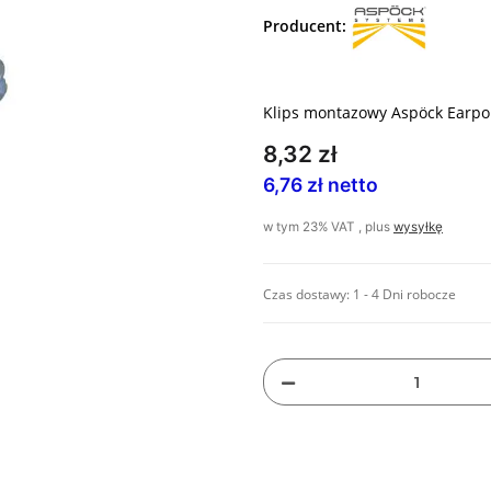
Producent:
Klips montazowy Aspöck Earpoin
8,32 zł
6,76 zł netto
w tym 23% VAT , plus
wysyłkę
Czas dostawy:
1 - 4 Dni robocze