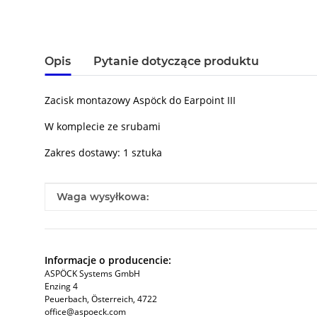
Opis
Pytanie dotyczące produktu
Zacisk montazowy Aspöck do Earpoint III
W komplecie ze srubami
Zakres dostawy: 1 sztuka
#productDetails.itemInformation#
#productDetails.itemValue#
Waga wysyłkowa:
Informacje o producencie:
ASPÖCK Systems GmbH
Enzing 4
Peuerbach, Österreich, 4722
office@aspoeck.com