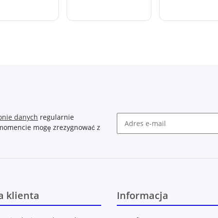
onie danych
regularnie
m momencie mogę zrezygnować z
Newsletter Zasubskrybuj
 klienta
Informacja