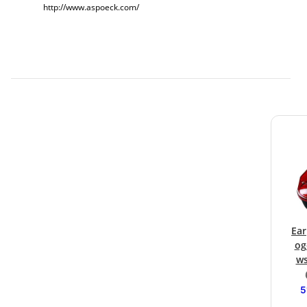
http://www.aspoeck.com/
Ear
og
ws
5