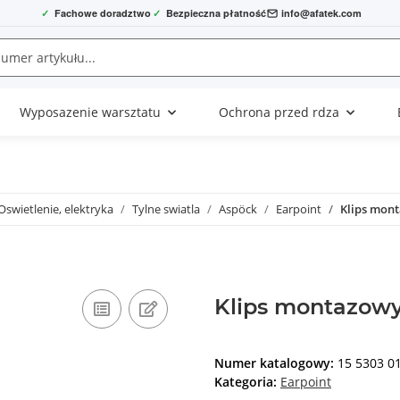
✓
Fachowe doradztwo
✓
Bezpieczna płatność
info@afatek.com
Wyposazenie warsztatu
Ochrona przed rdza
Oswietlenie, elektryka
Tylne swiatla
Aspöck
Earpoint
Klips mont
Klips montazowy 
Numer katalogowy:
15 5303 0
Kategoria:
Earpoint