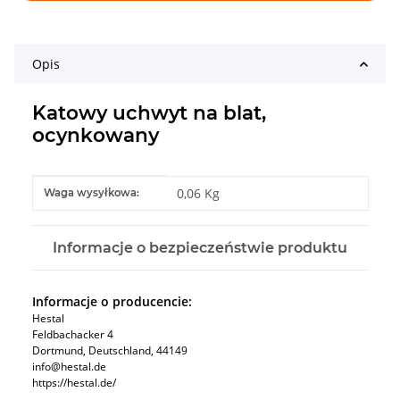
Opis
Katowy uchwyt na blat,
ocynkowany
#productDetails.itemInformation#
#productDetails.itemValue#
0,06 Kg
Waga wysyłkowa:
Informacje o bezpieczeństwie produktu
Informacje o producencie:
Hestal
Feldbachacker 4
Dortmund, Deutschland, 44149
info@hestal.de
https://hestal.de/