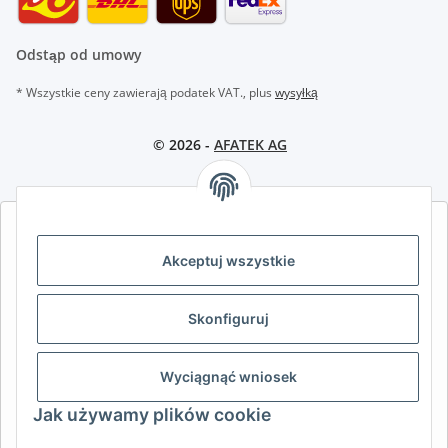
Odstąp od umowy
* Wszystkie ceny zawierają podatek VAT., plus
wysyłką
© 2026 -
AFATEK AG
AFATEK INTERNATIONAL – WYBIERZ REGION I JĘZYK | SELECT
REGION & LANGUAGE | CHOISIR LA RÉGION ET LA LANGUE
Akceptuj wszystkie
DE
AT
CH (DE)
CH (FR)
Skonfiguruj
CH (IT)
BE (NL)
BE (FR)
NL
FR
IT
ES
DK
PL
Wyciągnąć wniosek
UK
NZ
USA
MX
PT
Jak używamy plików cookie
SE
FI
CZ
HU
SK