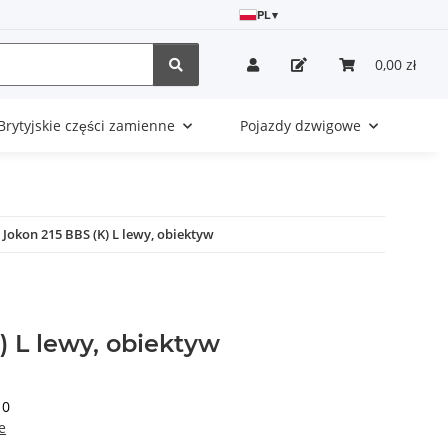
PL
▾
0,00 zł
Brytyjskie części zamienne
Pojazdy dzwigowe
Jokon 215 BBS (K) L lewy, obiektyw
) L lewy, obiektyw
10
e