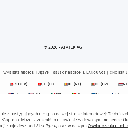
© 2026 -
AFATEK AG
– WYBIERZ REGION I JĘZYK | SELECT REGION & LANGUAGE | CHOISIR 
CH (FR)
CH (IT)
BE (NL)
BE (FR)
NL
NZ
USA
MX
PT
SE
FI
RO
HR
nie z następujących usług na naszej stronie internetowej: Techniczn
, ReCaptcha. Możesz zmienić to ustawienie w dowolnym momencie (i
acji znajdziesz pod
Skonfiguruj
oraz w naszym
Oświadczeniu o ochr
al
| Twój partner w zakresie części zamiennych do przyczep i poj