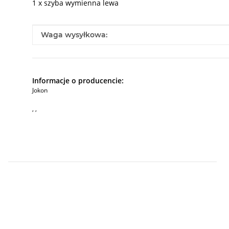
1 x szyba wymienna lewa
#productDetails.itemInformation#
#productDetails.itemValue#
Waga wysyłkowa:
Informacje o producencie:
Jokon
, ,