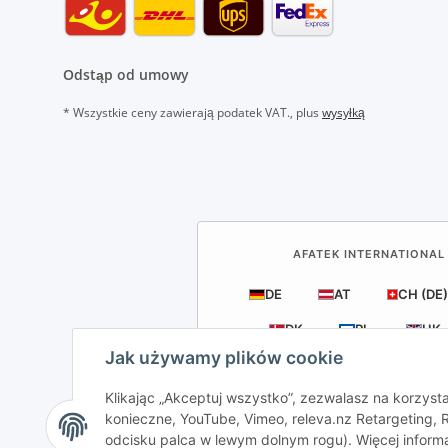
Odstąp od umowy
* Wszystkie ceny zawierają podatek VAT., plus
wysyłką
AFATEK INTERNATIONAL 
DE
AT
CH (DE)
DK
PL
UK
Jak używamy plików cookie
Klikając „Akceptuj wszystko”, zezwalasz na korzysta
konieczne, YouTube, Vimeo, releva.nz Retargeting
odcisku palca w lewym dolnym rogu). Więcej inform
AFATEK Internation