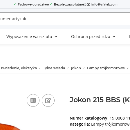
✓
Fachowe doradztwo
✓
Bezpieczna płatność
info@afatek.com
Wyposazenie warsztatu
Ochrona przed rdza
Oswietlenie, elektryka
Tylne swiatla
Jokon
Lampy trójkomorowe
Jokon 215 BBS (K
Numer katalogowy:
19 0008 1
Kategoria:
Lampy trójkomorow