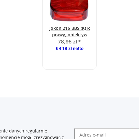
Jokon 215 BBS (K) R
prawy, obiektyw
78,95 zł
*
64,18 zł netto
onie danych
regularnie
m momencie mogę zrezygnować z