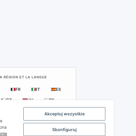
LA RÉGION ET LA LANGUE
FR
IT
ES
CZ
HU
SK
Akceptuj wszystkie
ie
kona
Skonfiguruj
onie
azdów samochodowych