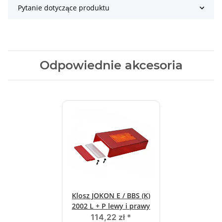
Pytanie dotyczące produktu
Odpowiednie akcesoria
Klosz JOKON E / BBS (K)
2002 L + P lewy i prawy
114,22 zł
*