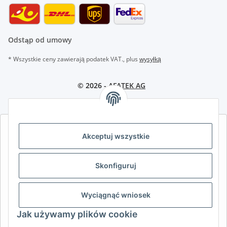
Odstąp od umowy
* Wszystkie ceny zawierają podatek VAT., plus
wysyłką
© 2026 -
AFATEK AG
AFATEK INTERNATIONAL – WYBIERZ REGION I JĘZYK | SELECT
Akceptuj wszystkie
REGION & LANGUAGE | CHOISIR LA RÉGION ET LA LANGUE
DE
AT
CH (DE)
CH (FR)
Skonfiguruj
CH (IT)
BE (NL)
BE (FR)
NL
FR
IT
ES
DK
PL
Wyciągnąć wniosek
UK
NZ
USA
MX
PT
Jak używamy plików cookie