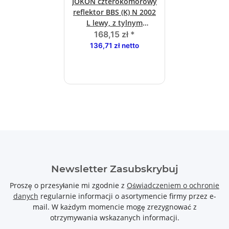
JOKON czterokomorowy
reflektor BBS (K) N 2002
L lewy, z tylnym
swiatlem
168,15 zł
*
przeciwmgielnym
136,71 zł netto
Newsletter Zasubskrybuj
Proszę o przesyłanie mi zgodnie z
Oświadczeniem o ochronie
danych
regularnie informacji o asortymencie firmy przez e-
mail. W każdym momencie mogę zrezygnować z
otrzymywania wskazanych informacji.