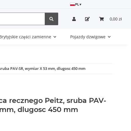
PL
▾
0,00 zł
Brytyjskie części zamienne
Pojazdy dzwigowe
 sruba PAV-SR, wymiar X 53 mm, dlugosc 450 mm
a recznego Peitz, sruba PAV-
3 mm, dlugosc 450 mm