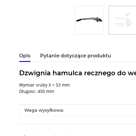
Opis
Pytanie dotyczące produktu
Dzwignia hamulca recznego do we
Wymiar sruby X = 53 mm
Dlugosc: 450 mm
#productDetails.itemInformation#
#productDetails.itemValue#
Waga wysyłkowa: