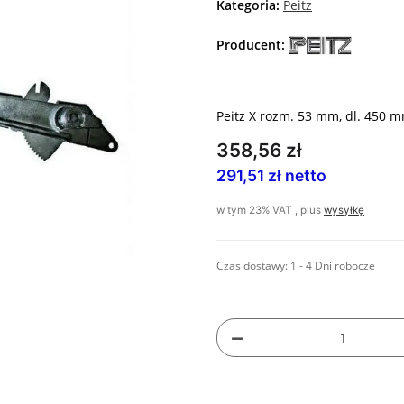
Kategoria:
Peitz
Producent:
Peitz X rozm. 53 mm, dl. 450 
358,56 zł
291,51 zł netto
w tym 23% VAT , plus
wysyłkę
Czas dostawy:
1 - 4 Dni robocze