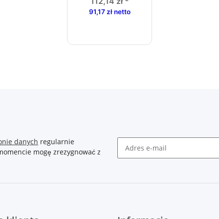
112,14 zł
*
91,17 zł netto
onie danych
regularnie
m momencie mogę zrezygnować z
Newsletter Zasubskrybuj