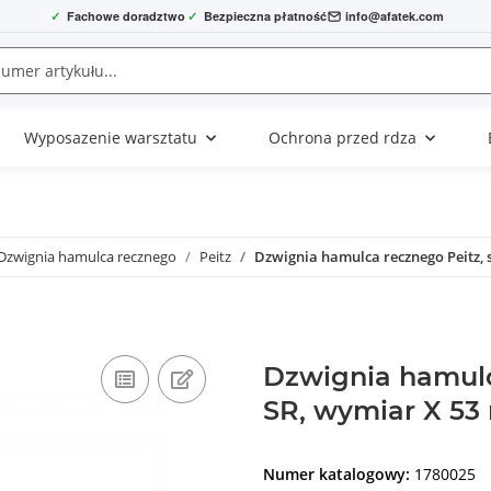
✓
Fachowe doradztwo
✓
Bezpieczna płatność
info@afatek.com
Wyposazenie warsztatu
Ochrona przed rdza
Dzwignia hamulca recznego
Peitz
Dzwignia hamulca recznego Peitz,
Dzwignia hamulc
SR, wymiar X 5
Numer katalogowy:
1780025