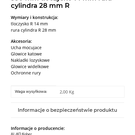
cylindra 28 mm R
Wymiary i konstrukcja:
tloczysko R 14 mm
rura cylindra R 28 mm
Akcesoria:
Ucha mocujace
Glowice katowe
Nakladki lozyskowe
Glowice widelkowe
Ochronne rury
#productDetails.itemInformation#
#productDetails.itemValue#
2,00 Kg
Waga wysyłkowa:
Informacje o bezpieczeństwie produktu
Informacje o producencie:
AL-KO Kober