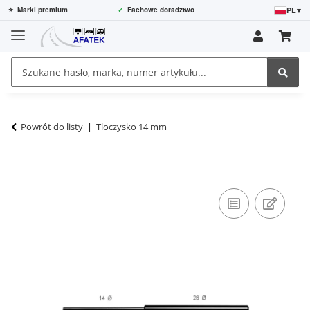
PL
▾
⭐
Marki premium
✓
Fachowe doradztwo
Powrót do listy
Tloczysko 14 mm