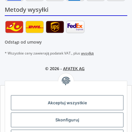
Metody wysyłki
Odstąp od umowy
* Wszystkie ceny zawierają podatek VAT., plus
wysyłką
© 2026 -
AFATEK AG
AFATEK INTERNATIONAL – WYBIERZ REGION I JĘZYK | SELECT
REGION & LANGUAGE | CHOISIR LA RÉGION ET LA LANGUE
Akceptuj wszystkie
DE
AT
CH (DE)
CH (FR)
Skonfiguruj
CH (IT)
BE (NL)
BE (FR)
NL
FR
IT
ES
DK
PL