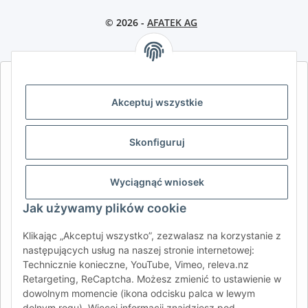
© 2026 -
AFATEK AG
AFATEK INTERNATIONAL – WYBIERZ REGION I JĘZYK | SELECT
REGION & LANGUAGE | CHOISIR LA RÉGION ET LA LANGUE
Akceptuj wszystkie
DE
AT
CH (DE)
CH (FR)
Skonfiguruj
CH (IT)
BE (NL)
BE (FR)
NL
FR
IT
ES
DK
PL
Wyciągnąć wniosek
UK
NZ
USA
MX
PT
Jak używamy plików cookie
SE
FI
CZ
HU
SK
Klikając „Akceptuj wszystko”, zezwalasz na korzystanie z
RO
HR
następujących usług na naszej stronie internetowej:
Technicznie konieczne, YouTube, Vimeo, releva.nz
Retargeting, ReCaptcha. Możesz zmienić to ustawienie w
dowolnym momencie (ikona odcisku palca w lewym
AFATEK International
| Twój partner w zakresie części
dolnym rogu). Więcej informacji znajdziesz pod