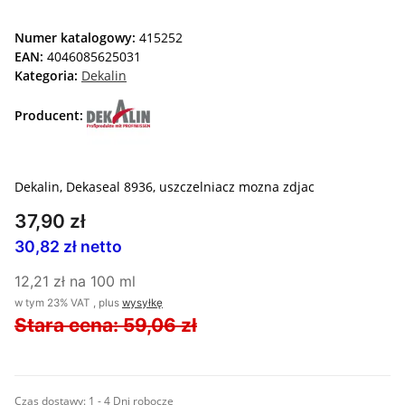
Numer katalogowy:
415252
EAN:
4046085625031
Kategoria:
Dekalin
Producent:
Dekalin, Dekaseal 8936, uszczelniacz mozna zdjac
37,90 zł
30,82 zł netto
12,21 zł na 100 ml
w tym 23% VAT , plus
wysyłkę
Stara cena: 59,06 zł
Czas dostawy:
1 - 4 Dni robocze