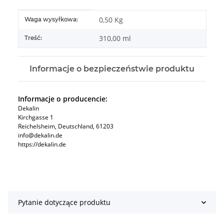
#productDetails.itemInformation#
#productDetails.itemValue#
0,50 Kg
Waga wysyłkowa:
310,00 ml
Treść:
Informacje o bezpieczeństwie produktu
Informacje o producencie:
Dekalin
Kirchgasse 1
Reichelsheim, Deutschland, 61203
info@dekalin.de
https://dekalin.de
Pytanie dotyczące produktu