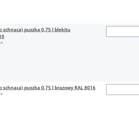
o schnaca) puszka 0,75 l blekitu
10
ze
o schnaca) puszka 0,75 l brazowy RAL 8016
ze