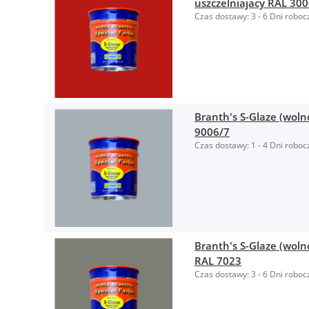
uszczelniajacy RAL 30
Czas dostawy:
3 - 6 Dni roboc
Branth's S-Glaze (wol
9006/7
Czas dostawy:
1 - 4 Dni roboc
Branth's S-Glaze (woln
RAL 7023
Czas dostawy:
3 - 6 Dni roboc