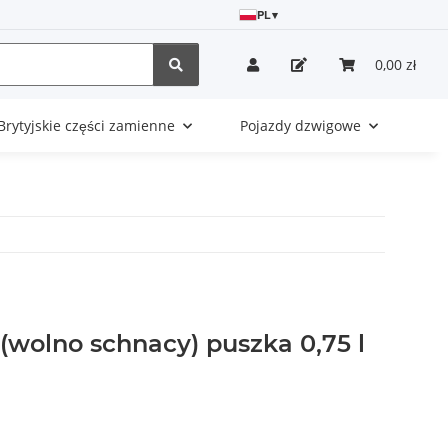
PL
▾
0,00 zł
Brytyjskie części zamienne
Pojazdy dzwigowe
 (wolno schnacy) puszka 0,75 l