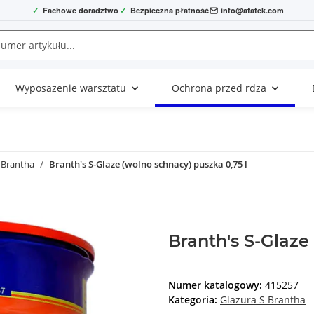
✓
Fachowe doradztwo
✓
Bezpieczna płatność
info@afatek.com
Wyposazenie warsztatu
Ochrona przed rdza
 Brantha
Branth's S-Glaze (wolno schnacy) puszka 0,75 l
Branth's S-Glaze
Numer katalogowy:
415257
Kategoria:
Glazura S Brantha