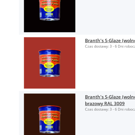
Branth's S-Glaze (wol
Czas dostawy:
3 - 6 Dni roboc
Branth's S-Glaze (woln
brazowy RAL 3009
Czas dostawy:
3 - 6 Dni roboc