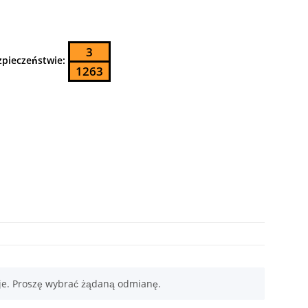
3
zpieczeństwie:
1263
je. Proszę wybrać żądaną odmianę.