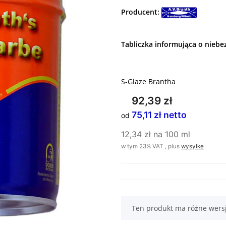
Producent:
Tabliczka informująca o niebe
S-Glaze Brantha
92,39 zł
75,11 zł netto
od
12,34 zł na 100 ml
w tym 23% VAT , plus
wysyłkę
x
Ten produkt ma różne wers