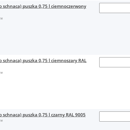
no schnaca) puszka 0,75 l ciemnoczerwony
ze
o schnaca) puszka 0,75 l ciemnoszary RAL
ze
o schnaca) puszka 0,75 l czarny RAL 9005
ze