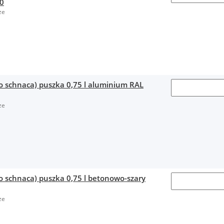
00
ze
no schnaca) puszka 0,75 l aluminium RAL
ze
o schnaca) puszka 0,75 l betonowo-szary
ze