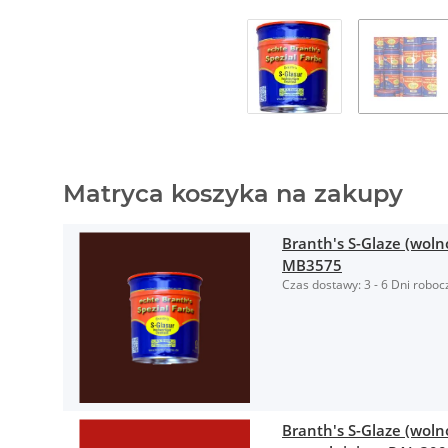
Matryca koszyka na zakupy
Branth's S-Glaze (wolno
MB3575
Czas dostawy:
3 - 6 Dni roboc
Branth's S-Glaze (woln