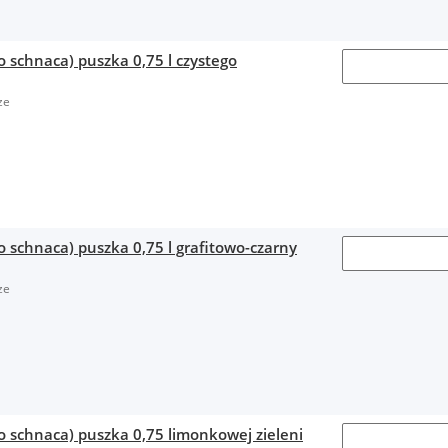
o schnaca) puszka 0,75 l czystego
ze
o schnaca) puszka 0,75 l grafitowo-czarny
ze
o schnaca) puszka 0,75 limonkowej zieleni