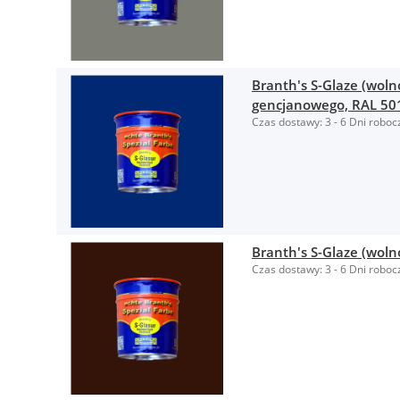
Branth's S-Glaze (woln
gencjanowego, RAL 50
Czas dostawy:
3 - 6 Dni roboc
Branth's S-Glaze (woln
Czas dostawy:
3 - 6 Dni roboc