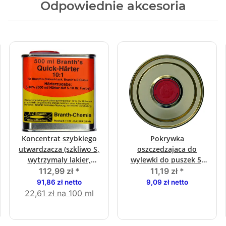
Odpowiednie akcesoria
Koncentrat szybkiego
Pokrywka
utwardzacza (szkliwo S,
oszczedzajaca do
wytrzymaly lakier,
wylewki do puszek 5-
kolory miki 3w1)
litrowych
112,99 zł
*
11,19 zł
*
91,86 zł netto
9,09 zł netto
22,61 zł na 100 ml