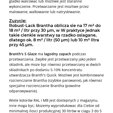
gladko walcowac lub mozliwe jest staranne
wykonczenie. Przetwarzanie jest mozliwe przez
malowanie, walkowanie lub natryskiwanie.
Zuzycie:
Robust-Lack Brantha oblicza sie na 17 m² do
18 m² / litr przy 30 µm, w W praktyce jednak
takie cienkie warstwy sa rzadko osiagane,
dlatego ok. 8 m² / litr (50 µm) lub 10 m² litra
przy 45 µm.
Branth's S Glaze
ma
lagodny zapach
podczas
przetwarzania. Zwykle jest przetwarzany jako jeden
skladnik, ale moze byc równiez przetwarzany w dwóch
skladnikach po dodaniu 5-10% koncentratu
utwardzacza Branth's Quick. Mozliwe jest kombinowane
rozcienczanie Brantha (szybkie parowanie), jak równiez
specjalne rozcienczanie Brantha (powolne
odparowywanie).
Wiele kolorów RAL i MB jest dostepnych z magazynu,
inne moga byc; Mozemy wyprodukowac dla Ciebie od
minimalnej ilosci produkcyjnej 30 litrów w ciagu 3 do 5