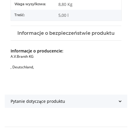
#productDetails.itemInformation#
#productDetails.itemValue#
8,80 Kg
Waga wysyłkowa:
5,00 l
Treść:
Informacje o bezpieczeństwie produktu
Informacje o producencie:
A.V.Branth KG
, Deutschland,
Pytanie dotyczące produktu