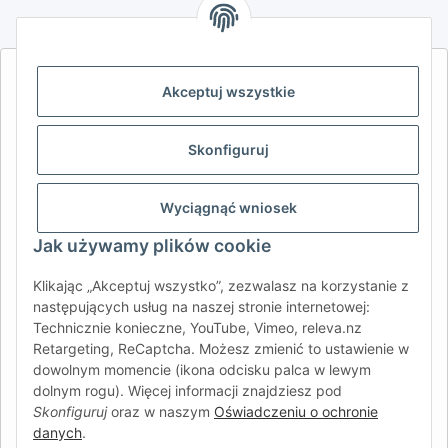
AFATEK INTERNATIONAL – WYBIERZ REGION I JĘZYK | SELECT
Akceptuj wszystkie
REGION & LANGUAGE | CHOISIR LA RÉGION ET LA LANGUE
DE
AT
CH (DE)
CH (FR)
Skonfiguruj
CH (IT)
BE (NL)
BE (FR)
NL
FR
IT
ES
DK
PL
Wyciągnąć wniosek
UK
NZ
USA
MX
PT
Jak używamy plików cookie
SE
FI
CZ
HU
SK
Klikając „Akceptuj wszystko”, zezwalasz na korzystanie z
następujących usług na naszej stronie internetowej:
RO
HR
Technicznie konieczne, YouTube, Vimeo, releva.nz
Retargeting, ReCaptcha. Możesz zmienić to ustawienie w
dowolnym momencie (ikona odcisku palca w lewym
dolnym rogu). Więcej informacji znajdziesz pod
AFATEK International
| Twój partner w zakresie części
Skonfiguruj
oraz w naszym
Oświadczeniu o ochronie
zamiennych do przyczep i pojazdów samochodowych
danych
.
Zapytania:
info@afatek.com