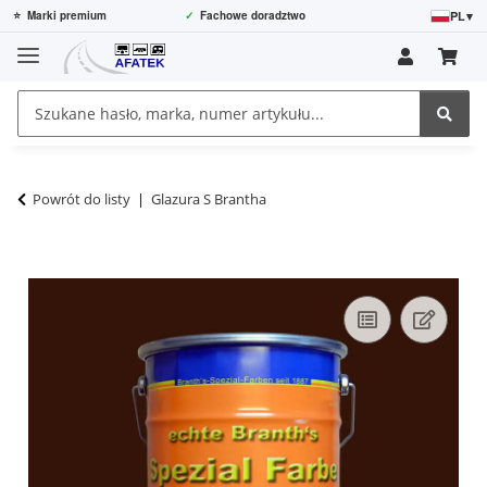
PL
▾
⭐
Marki premium
✓
Fachowe doradztwo
Powrót do listy
Glazura S Brantha