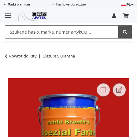
PL
▾
⭐
Marki premium
✓
Fachowe doradztwo
Powrót do listy
Glazura S Brantha