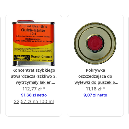
Koncentrat szybkiego
Pokrywka
utwardzacza (szkliwo S,
oszczedzajaca do
wytrzymaly lakier,
wylewki do puszek 5-
kolory miki 3w1)
litrowych
112,77 zł
*
11,16 zł
*
91,68 zł netto
9,07 zł netto
22,57 zł na 100 ml