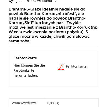
wyslij nam krótka wiadomosc.
Branth's-S-Glaze idealnie nadaje sie do
powlok Brantho-Korrux „nitrofest”, ale
nadaje sie równiez do powlok Brantho-
Korrux „3in1” lub innych baz . Zwykle
mozliwe jest mieszanie z Brantho-Korrux (np.
W celu zwiekszenia poziomu polysku). S-
glaze mozna w kazdej chwili pomalowac
sama soba.
Farbtonkarte
Hier können Sie die
Farbtonkarte
Farbtonkarte
herunterladen.
#productDetails.itemInformation#
#productDetails.itemValue#
8,80 Kg
Waga wysyłkowa: