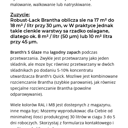
malowanie, walkowanie lub natryskiwanie.
Zuzycie:
Robust-Lack Brantha oblicza sie na 17 m² do
18 m² / litr przy 30 µm, w W praktyce jednak
takie cienkie warstwy sa rzadko osiagane,
dlatego ok. 8 m² / litr (50 µm) lub 10 m² litra
przy 45 µm.
Branth's S Glaze
ma
lagodny zapach
podczas
przetwarzania. Zwykle jest przetwarzany jako jeden
skladnik, ale moze byc równiez przetwarzany w dwóch
skladnikach po dodaniu 5-10% koncentratu
utwardzacza Branth's Quick. Mozliwe jest kombinowane
rozcienczanie Brantha (szybkie parowanie), jak równiez
specjalne rozcienczanie Brantha (powolne
odparowywanie).
Wiele kolorów RAL i MB jest dostepnych z magazynu,
inne moga byc; Mozemy wyprodukowac dla Ciebie od
minimalnej ilosci produkcyjnej 30 litrów w ciagu 3 do 5
dni roboczych. Skorzystaj z formularza kontaktowego i