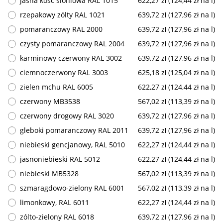
jasna kosc sloniowa RAL 1015
622,27 zł (124,44 zł na l)
rzepakowy zólty RAL 1021
639,72 zł (127,96 zł na l)
pomaranczowy RAL 2000
639,72 zł (127,96 zł na l)
czysty pomaranczowy RAL 2004
639,72 zł (127,96 zł na l)
karminowy czerwony RAL 3002
639,72 zł (127,96 zł na l)
ciemnoczerwony RAL 3003
625,18 zł (125,04 zł na l)
zielen mchu RAL 6005
622,27 zł (124,44 zł na l)
czerwony MB3538
567,02 zł (113,39 zł na l)
czerwony drogowy RAL 3020
639,72 zł (127,96 zł na l)
gleboki pomaranczowy RAL 2011
639,72 zł (127,96 zł na l)
niebieski gencjanowy, RAL 5010
622,27 zł (124,44 zł na l)
jasnoniebieski RAL 5012
622,27 zł (124,44 zł na l)
niebieski MB5328
567,02 zł (113,39 zł na l)
szmaragdowo-zielony RAL 6001
567,02 zł (113,39 zł na l)
limonkowy, RAL 6011
622,27 zł (124,44 zł na l)
zólto-zielony RAL 6018
639,72 zł (127,96 zł na l)