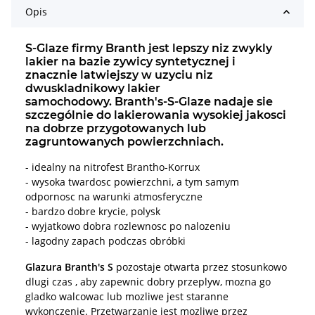
Opis
S-Glaze firmy Branth jest lepszy niz zwykly
lakier na bazie zywicy syntetycznej i
znacznie latwiejszy w uzyciu niz
dwuskladnikowy lakier
samochodowy. Branth's-S-Glaze nadaje sie
szczególnie do lakierowania wysokiej jakosci
na dobrze przygotowanych lub
zagruntowanych powierzchniach.
- idealny na nitrofest Brantho-Korrux
- wysoka twardosc powierzchni, a tym samym
odpornosc na warunki atmosferyczne
- bardzo dobre krycie, polysk
- wyjatkowo dobra rozlewnosc po nalozeniu
- lagodny zapach podczas obróbki
Glazura Branth's S
pozostaje otwarta przez stosunkowo
dlugi czas , aby zapewnic dobry przeplyw, mozna go
gladko walcowac lub mozliwe jest staranne
wykonczenie. Przetwarzanie jest mozliwe przez