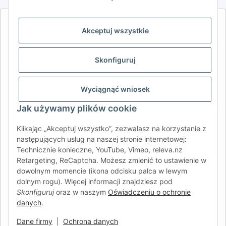
AFATEK INTERNATIONAL – WYBIERZ REGION I JĘZYK | SELECT
Akceptuj wszystkie
REGION & LANGUAGE | CHOISIR LA RÉGION ET LA LANGUE
DE
AT
CH (DE)
CH (FR)
Skonfiguruj
CH (IT)
BE (NL)
BE (FR)
NL
FR
IT
ES
DK
PL
Wyciągnąć wniosek
UK
NZ
USA
MX
PT
Jak używamy plików cookie
SE
FI
CZ
HU
SK
Klikając „Akceptuj wszystko”, zezwalasz na korzystanie z
następujących usług na naszej stronie internetowej:
RO
HR
Technicznie konieczne, YouTube, Vimeo, releva.nz
Retargeting, ReCaptcha. Możesz zmienić to ustawienie w
dowolnym momencie (ikona odcisku palca w lewym
dolnym rogu). Więcej informacji znajdziesz pod
AFATEK International
| Twój partner w zakresie części
Skonfiguruj
oraz w naszym
Oświadczeniu o ochronie
zamiennych do przyczep i pojazdów samochodowych
danych
.
Zapytania:
info@afatek.com
Globalna dostawa z naszego centralnego magazynu w
Dane firmy
|
Ochrona danych