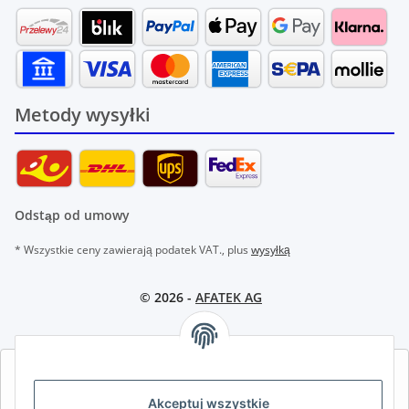
Metody wysyłki
Odstąp od umowy
* Wszystkie ceny zawierają podatek VAT., plus
wysyłką
© 2026 -
AFATEK AG
AFATEK INTERNATIONAL – WYBIERZ REGION I JĘZYK | SELECT
REGION & LANGUAGE | CHOISIR LA RÉGION ET LA LANGUE
Akceptuj wszystkie