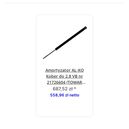
Amortyzator AL-KO
Kober do 2.8 VB nr
21726604 (TOWAR
ORYGINALNY)
687,52 zł
*
558,96 zł netto