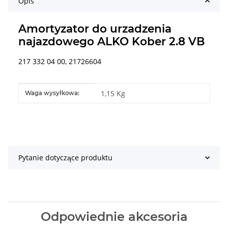
Opis
Amortyzator do urzadzenia
najazdowego ALKO Kober 2.8 VB
217 332 04 00, 21726604
#productDetails.itemInformation#
#productDetails.itemValue#
1,15 Kg
Waga wysyłkowa:
Pytanie dotyczące produktu
Odpowiednie akcesoria