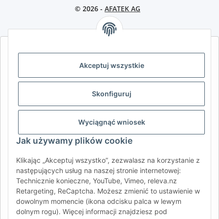
© 2026 -
AFATEK AG
AFATEK INTERNATIONAL – WYBIERZ REGION I JĘZYK | SELECT
REGION & LANGUAGE | CHOISIR LA RÉGION ET LA LANGUE
Akceptuj wszystkie
DE
AT
CH (DE)
CH (FR)
Skonfiguruj
CH (IT)
BE (NL)
BE (FR)
NL
FR
IT
ES
DK
PL
Wyciągnąć wniosek
UK
NZ
USA
MX
PT
Jak używamy plików cookie
SE
FI
CZ
HU
SK
Klikając „Akceptuj wszystko”, zezwalasz na korzystanie z
RO
HR
następujących usług na naszej stronie internetowej:
Technicznie konieczne, YouTube, Vimeo, releva.nz
Retargeting, ReCaptcha. Możesz zmienić to ustawienie w
dowolnym momencie (ikona odcisku palca w lewym
AFATEK International
| Twój partner w zakresie części
dolnym rogu). Więcej informacji znajdziesz pod
zamiennych do przyczep i pojazdów samochodowych