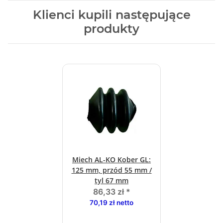
Klienci kupili następujące
produkty
Miech AL-KO Kober GL:
125 mm, przód 55 mm /
tyl 67 mm
86,33 zł
*
70,19 zł netto