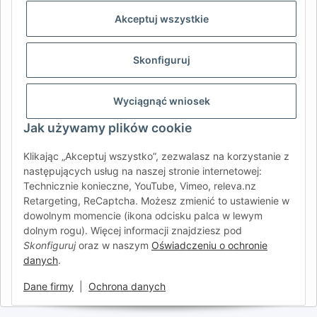
REGION & LANGUAGE | CHOISIR LA RÉGION ET LA LANGUE
Akceptuj wszystkie
DE
AT
CH (DE)
CH (FR)
Skonfiguruj
CH (IT)
BE (NL)
BE (FR)
NL
FR
IT
ES
DK
PL
Wyciągnąć wniosek
UK
NZ
USA
MX
PT
Jak używamy plików cookie
SE
FI
CZ
HU
SK
Klikając „Akceptuj wszystko”, zezwalasz na korzystanie z
RO
HR
następujących usług na naszej stronie internetowej:
Technicznie konieczne, YouTube, Vimeo, releva.nz
Retargeting, ReCaptcha. Możesz zmienić to ustawienie w
dowolnym momencie (ikona odcisku palca w lewym
AFATEK International
| Twój partner w zakresie części
dolnym rogu). Więcej informacji znajdziesz pod
zamiennych do przyczep i pojazdów samochodowych
Skonfiguruj
oraz w naszym
Oświadczeniu o ochronie
Zapytania:
info@afatek.com
danych
.
Globalna dostawa z naszego centralnego magazynu w
Niemczech.
Dane firmy
|
Ochrona danych