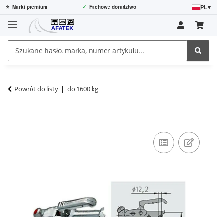
PL
▾
⭐
Marki premium
✓
Fachowe doradztwo
Powrót do listy
do 1600 kg