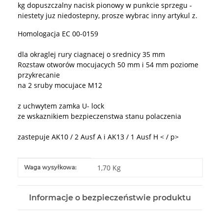
kg dopuszczalny nacisk pionowy w punkcie sprzegu -
niestety juz niedostepny, prosze wybrac inny artykul z.
Homologacja EC 00-0159
dla okraglej rury ciagnacej o srednicy 35 mm
Rozstaw otworów mocujacych 50 mm i 54 mm poziome
przykrecanie
na 2 sruby mocujace M12
z uchwytem zamka U- lock
ze wskaznikiem bezpieczenstwa stanu polaczenia
zastepuje AK10 / 2 Ausf A i AK13 / 1 Ausf H < / p>
#productDetails.itemInformation#
#productDetails.itemValue#
1,70 Kg
Waga wysyłkowa:
Informacje o bezpieczeństwie produktu