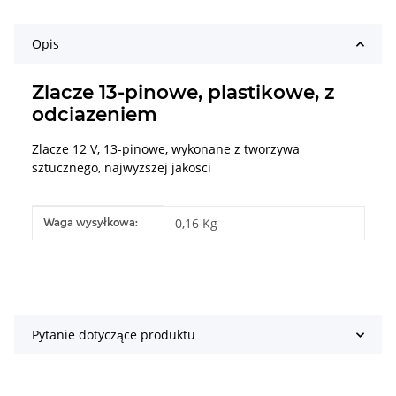
Opis
Zlacze 13-pinowe, plastikowe, z
odciazeniem
Zlacze 12 V, 13-pinowe, wykonane z tworzywa
sztucznego, najwyzszej jakosci
#productDetails.itemInformation#
#productDetails.itemValue#
0,16 Kg
Waga wysyłkowa:
Pytanie dotyczące produktu