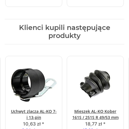
Klienci kupili następujące
produkty
Uchwyt zlacza AL-KO 7-
Mieszek AL-KO Kober
i 13-pin
161S / 251S R 49/53 mm
10,63 zł
*
18,77 zł
*