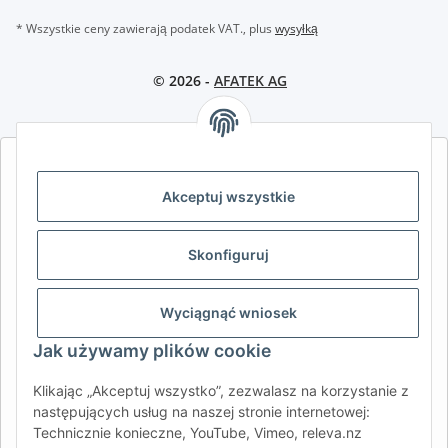
* Wszystkie ceny zawierają podatek VAT., plus
wysyłką
© 2026 -
AFATEK AG
AFATEK INTERNATIONAL – WYBIERZ REGION I JĘZYK | SELECT
REGION & LANGUAGE | CHOISIR LA RÉGION ET LA LANGUE
Akceptuj wszystkie
DE
AT
CH (DE)
CH (FR)
Skonfiguruj
CH (IT)
BE (NL)
BE (FR)
NL
FR
IT
ES
DK
PL
Wyciągnąć wniosek
UK
NZ
USA
MX
PT
Jak używamy plików cookie
SE
FI
CZ
HU
SK
Klikając „Akceptuj wszystko”, zezwalasz na korzystanie z
RO
HR
następujących usług na naszej stronie internetowej:
Technicznie konieczne, YouTube, Vimeo, releva.nz