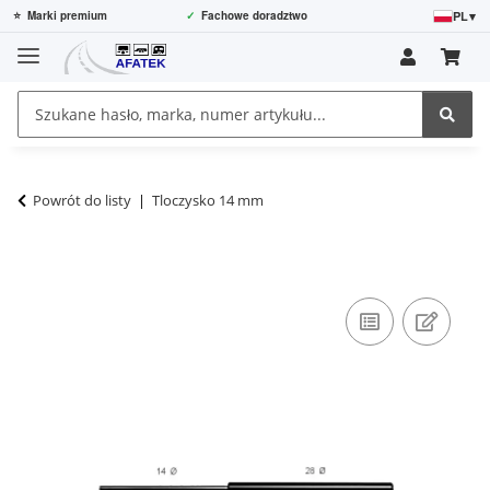
PL
▾
⭐
Marki premium
✓
Fachowe doradztwo
Powrót do listy
Tloczysko 14 mm