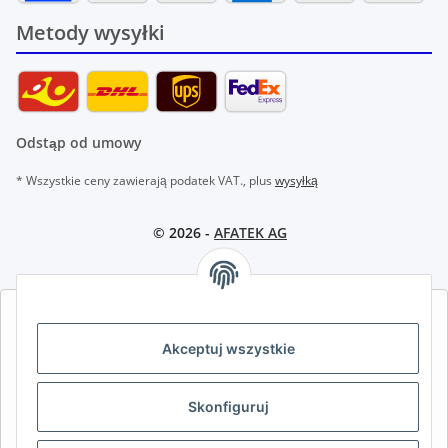
Metody wysyłki
Odstąp od umowy
* Wszystkie ceny zawierają podatek VAT., plus
wysyłką
© 2026 -
AFATEK AG
AFATEK INTERNATIONAL – WYBIERZ REGION I JĘZYK | SELECT
REGION & LANGUAGE | CHOISIR LA RÉGION ET LA LANGUE
Akceptuj wszystkie
DE
AT
CH (DE)
CH (FR)
Skonfiguruj
CH (IT)
BE (NL)
BE (FR)
NL
FR
IT
ES
DK
PL