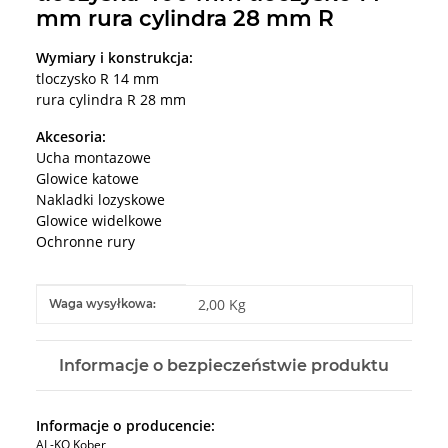
mm rura cylindra 28 mm R
Wymiary i konstrukcja:
tloczysko R 14 mm
rura cylindra R 28 mm
Akcesoria:
Ucha montazowe
Glowice katowe
Nakladki lozyskowe
Glowice widelkowe
Ochronne rury
#productDetails.itemInformation#
#productDetails.itemValue#
2,00 Kg
Waga wysyłkowa:
Informacje o bezpieczeństwie produktu
Informacje o producencie:
AL-KO Kober