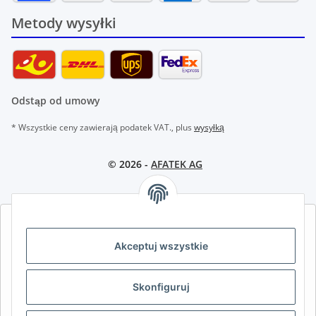
Metody wysyłki
Odstąp od umowy
* Wszystkie ceny zawierają podatek VAT., plus
wysyłką
© 2026 -
AFATEK AG
AFATEK INTERNATIONAL – WYBIERZ REGION I JĘZYK | SELECT
REGION & LANGUAGE | CHOISIR LA RÉGION ET LA LANGUE
Akceptuj wszystkie
DE
AT
CH (DE)
CH (FR)
Skonfiguruj
CH (IT)
BE (NL)
BE (FR)
NL
FR
IT
ES
DK
PL