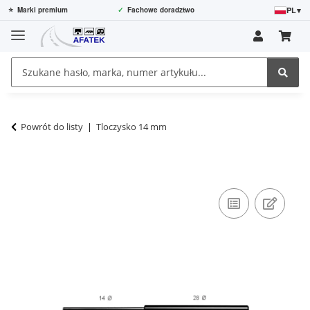
PL
▾
⭐
Marki premium
✓
Fachowe doradztwo
Powrót do listy
Tloczysko 14 mm