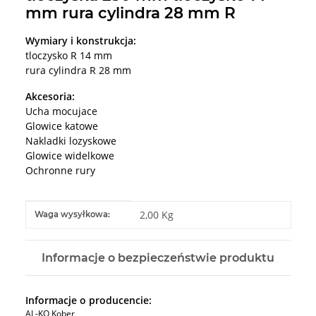
mm rura cylindra 28 mm R
Wymiary i konstrukcja:
tloczysko R 14 mm
rura cylindra R 28 mm
Akcesoria:
Ucha mocujace
Glowice katowe
Nakladki lozyskowe
Glowice widelkowe
Ochronne rury
#productDetails.itemInformation#
#productDetails.itemValue#
2,00 Kg
Waga wysyłkowa:
Informacje o bezpieczeństwie produktu
Informacje o producencie:
AL-KO Kober