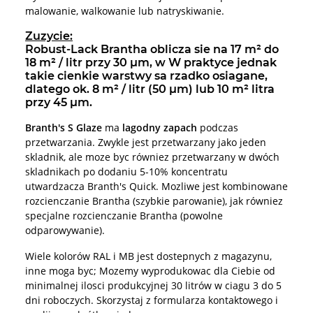
malowanie, walkowanie lub natryskiwanie.
Zuzycie:
Robust-Lack Brantha oblicza sie na 17 m² do
18 m² / litr przy 30 µm, w W praktyce jednak
takie cienkie warstwy sa rzadko osiagane,
dlatego ok. 8 m² / litr (50 µm) lub 10 m² litra
przy 45 µm.
Branth's S Glaze
ma
lagodny zapach
podczas
przetwarzania. Zwykle jest przetwarzany jako jeden
skladnik, ale moze byc równiez przetwarzany w dwóch
skladnikach po dodaniu 5-10% koncentratu
utwardzacza Branth's Quick. Mozliwe jest kombinowane
rozcienczanie Brantha (szybkie parowanie), jak równiez
specjalne rozcienczanie Brantha (powolne
odparowywanie).
Wiele kolorów RAL i MB jest dostepnych z magazynu,
inne moga byc; Mozemy wyprodukowac dla Ciebie od
minimalnej ilosci produkcyjnej 30 litrów w ciagu 3 do 5
dni roboczych. Skorzystaj z formularza kontaktowego i