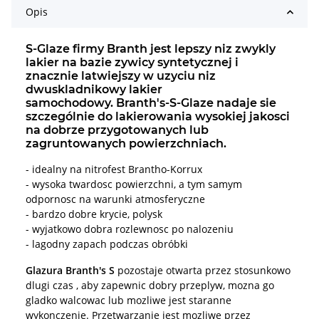
Opis
S-Glaze firmy Branth jest lepszy niz zwykly
lakier na bazie zywicy syntetycznej i
znacznie latwiejszy w uzyciu niz
dwuskladnikowy lakier
samochodowy. Branth's-S-Glaze nadaje sie
szczególnie do lakierowania wysokiej jakosci
na dobrze przygotowanych lub
zagruntowanych powierzchniach.
- idealny na nitrofest Brantho-Korrux
- wysoka twardosc powierzchni, a tym samym
odpornosc na warunki atmosferyczne
- bardzo dobre krycie, polysk
- wyjatkowo dobra rozlewnosc po nalozeniu
- lagodny zapach podczas obróbki
Glazura Branth's S
pozostaje otwarta przez stosunkowo
dlugi czas , aby zapewnic dobry przeplyw, mozna go
gladko walcowac lub mozliwe jest staranne
wykonczenie. Przetwarzanie jest mozliwe przez