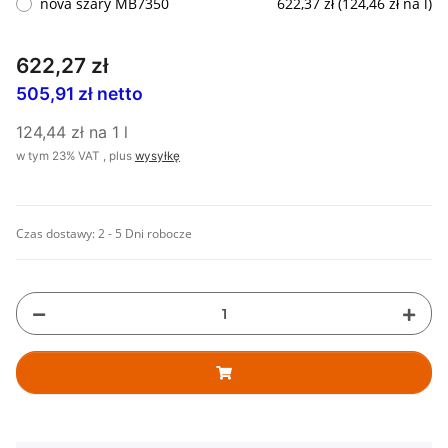
nova szary MB7350
622,37 zł (124,46 zł na l)
622,27 zł
505,91 zł netto
124,44 zł na 1 l
w tym 23% VAT , plus
wysyłkę
Czas dostawy:
2 - 5 Dni robocze