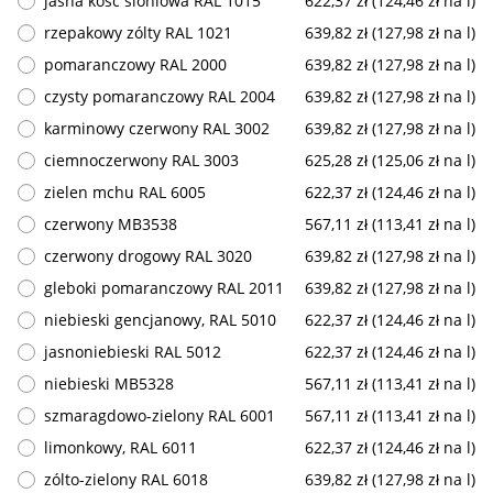
jasna kosc sloniowa RAL 1015
622,37 zł (124,46 zł na l)
rzepakowy zólty RAL 1021
639,82 zł (127,98 zł na l)
pomaranczowy RAL 2000
639,82 zł (127,98 zł na l)
czysty pomaranczowy RAL 2004
639,82 zł (127,98 zł na l)
karminowy czerwony RAL 3002
639,82 zł (127,98 zł na l)
ciemnoczerwony RAL 3003
625,28 zł (125,06 zł na l)
zielen mchu RAL 6005
622,37 zł (124,46 zł na l)
czerwony MB3538
567,11 zł (113,41 zł na l)
czerwony drogowy RAL 3020
639,82 zł (127,98 zł na l)
gleboki pomaranczowy RAL 2011
639,82 zł (127,98 zł na l)
niebieski gencjanowy, RAL 5010
622,37 zł (124,46 zł na l)
jasnoniebieski RAL 5012
622,37 zł (124,46 zł na l)
niebieski MB5328
567,11 zł (113,41 zł na l)
szmaragdowo-zielony RAL 6001
567,11 zł (113,41 zł na l)
limonkowy, RAL 6011
622,37 zł (124,46 zł na l)
zólto-zielony RAL 6018
639,82 zł (127,98 zł na l)