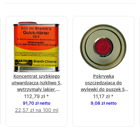
Koncentrat szybkiego
Pokrywka
utwardzacza (szkliwo S,
oszczedzajaca do
wytrzymaly lakier,
wylewki do puszek 5-
kolory miki 3w1)
litrowych
112,79 zł
*
11,17 zł
*
91,70 zł netto
9,08 zł netto
22,57 zł na 100 ml