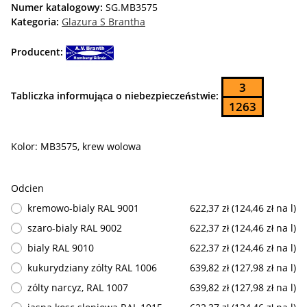
Numer katalogowy:
SG.MB3575
Kategoria:
Glazura S Brantha
Producent:
3
Tabliczka informująca o niebezpieczeństwie:
1263
Kolor: MB3575, krew wolowa
Odcien
kremowo-bialy RAL 9001
622,37 zł (124,46 zł na l)
szaro-bialy RAL 9002
622,37 zł (124,46 zł na l)
bialy RAL 9010
622,37 zł (124,46 zł na l)
kukurydziany zólty RAL 1006
639,82 zł (127,98 zł na l)
zólty narcyz, RAL 1007
639,82 zł (127,98 zł na l)