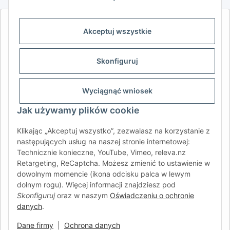
AFATEK INTERNATIONAL – WYBIERZ REGION I JĘZYK | SELECT
Akceptuj wszystkie
REGION & LANGUAGE | CHOISIR LA RÉGION ET LA LANGUE
DE
AT
CH (DE)
CH (FR)
Skonfiguruj
CH (IT)
BE (NL)
BE (FR)
NL
FR
IT
ES
DK
PL
Wyciągnąć wniosek
UK
NZ
USA
MX
PT
Jak używamy plików cookie
SE
FI
CZ
HU
SK
Klikając „Akceptuj wszystko”, zezwalasz na korzystanie z
następujących usług na naszej stronie internetowej:
RO
HR
Technicznie konieczne, YouTube, Vimeo, releva.nz
Retargeting, ReCaptcha. Możesz zmienić to ustawienie w
dowolnym momencie (ikona odcisku palca w lewym
dolnym rogu). Więcej informacji znajdziesz pod
AFATEK International
| Twój partner w zakresie części
Skonfiguruj
oraz w naszym
Oświadczeniu o ochronie
zamiennych do przyczep i pojazdów samochodowych
danych
.
Zapytania:
info@afatek.com
Globalna dostawa z naszego centralnego magazynu w
Dane firmy
|
Ochrona danych