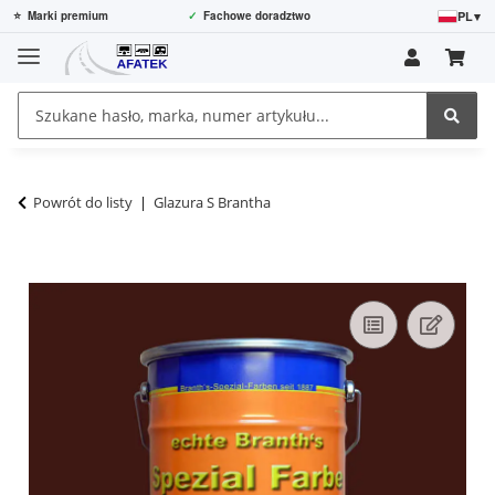
PL
▾
⭐
Marki premium
✓
Fachowe doradztwo
Powrót do listy
Glazura S Brantha