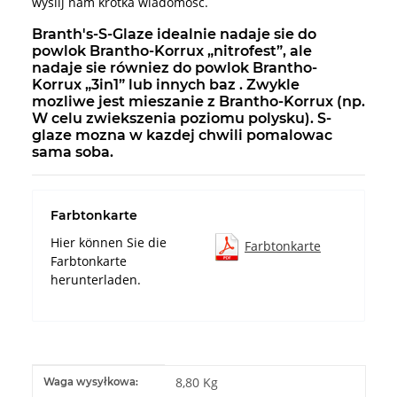
wyslij nam krótka wiadomosc.
Branth's-S-Glaze idealnie nadaje sie do
powlok Brantho-Korrux „nitrofest”, ale
nadaje sie równiez do powlok Brantho-
Korrux „3in1” lub innych baz . Zwykle
mozliwe jest mieszanie z Brantho-Korrux (np.
W celu zwiekszenia poziomu polysku). S-
glaze mozna w kazdej chwili pomalowac
sama soba.
Farbtonkarte
Hier können Sie die
Farbtonkarte
Farbtonkarte
herunterladen.
#productDetails.itemInformation#
#productDetails.itemValue#
8,80 Kg
Waga wysyłkowa: